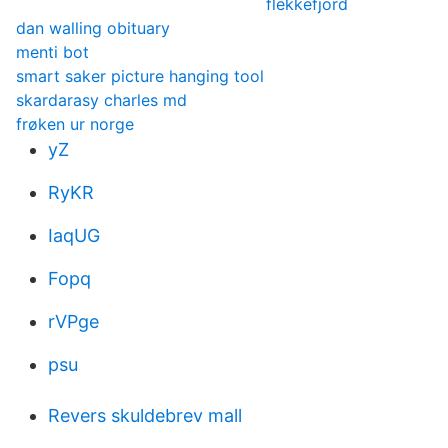
flekkefjord
dan walling obituary
menti bot
smart saker picture hanging tool
skardarasy charles md
frøken ur norge
yZ
RyKR
IaqUG
Fopq
rVPge
psu
Revers skuldebrev mall