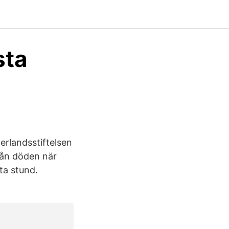
sta
terlandsstiftelsen
rån döden när
ta stund.