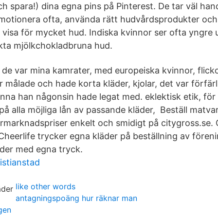
ch spara!) dina egna pins på Pinterest. De tar väl hand
otionera ofta, använda rätt hudvårdsprodukter och a
t visa för mycket hud. Indiska kvinnor ser ofta yngre u
kta mjölkchokladbruna hud.
 de var mina kamrater, med europeiska kvinnor, flick
 målade och hade korta kläder, kjolar, det var förfärl
inna han någonsin hade legat med. eklektisk etik, för
på alla möjliga lån av passande kläder, Beställ matva
tormarknadspriser enkelt och smidigt på citygross.se.
Cheerlife trycker egna kläder på beställning av fören
läder med egna tryck.
istianstad
like other words
antagningspoäng hur räknar man
igen