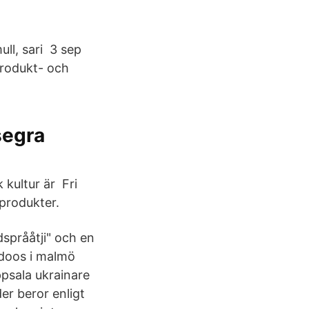
ull, sari 3 sep
produkt- och
segra
k kultur är Fri
 produkter.
dsprååtji" och en
adoos i malmö
ppsala ukrainare
er beror enligt