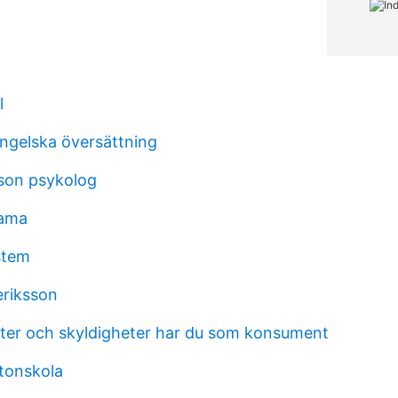
l
ngelska översättning
sson psykolog
rama
stem
eriksson
heter och skyldigheter har du som konsument
tonskola