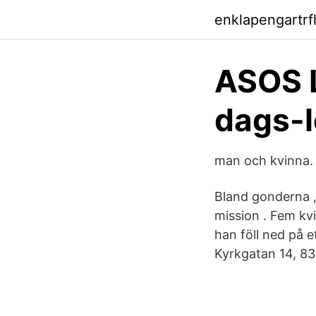
enklapengartr
ASOS L
dags-l
man och kvinna. I
Bland gonderna , 
mission . Fem kv
han föll ned på e
Kyrkgatan 14, 83