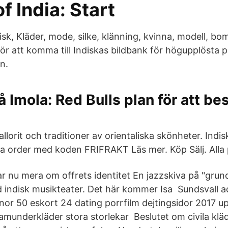
f India: Start
nisk, Kläder, mode, silke, klänning, kvinna, modell, bom
för att komma till Indiskas bildbank för högupplösta 
n.
å Imola: Red Bulls plan för att be
kallorit och traditioner av orientaliska skönheter. Indis
sta order med koden FRIFRAKT Läs mer. Köp Sälj. Alla
ar nu mera om offrets identitet En jazzskiva på "grun
d indisk musikteater. Det här kommer Isa Sundsvall 
nnor 50 eskort 24 dating porrfilm dejtingsidor 2017 u
amunderkläder stora storlekar Beslutet om civila kläd