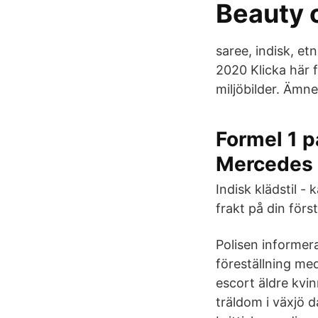
Beauty o
saree, indisk, et
2020 Klicka här 
miljöbilder. Ämne
Formel 1 p
Mercedes
Indisk klädstil - 
frakt på din för
Polisen informer
föreställning me
escort äldre kvi
träldom i växjö d