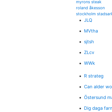
myrons steak
roland åkesson
stockholm stadsar
JLQ
MVtha
sjtsh
ZLcv
WWk
R strateg
Can alder wo
Östersund m
Dig daga far