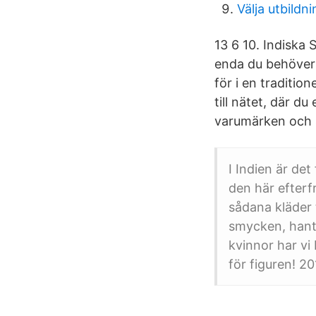
Välja utbildni
13 6 10. Indiska 
enda du behöver 
för i en traditio
till nätet, där d
varumärken och 
I Indien är det
den här efterf
sådana kläder 
smycken, hantv
kvinnor har vi
för figuren! 2