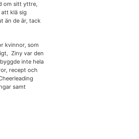
 om sitt yttre,
tt klä sig
t än de är, tack
or kvinnor, som
igt, Ziny var den
 byggde inte hela
ror, recept och
 Cheerleading
ingar samt