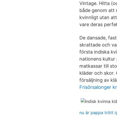
Vintage. Hitta (o
både genom att m
kvinnligt utan at
vare deras perfe
De dansade, fast
skrattade och var
första indiska kv
nationens kultur 
matkassar till s
kläder och skor. 
försäljning av k
Frisörsalonger kr
nu är pappa trött 