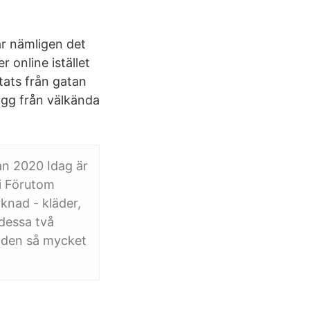
 är nämligen det
 online istället
tats från gatan
lagg från välkända
jan 2020 Idag är
 i Förutom
knad - kläder,
 dessa två
r den så mycket