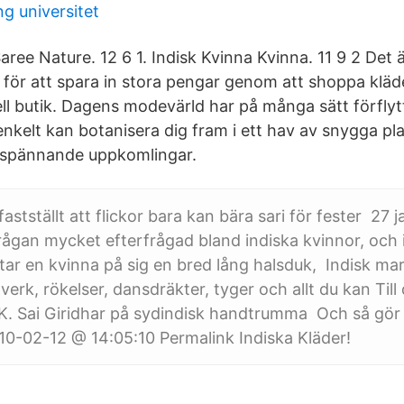
ng universitet
Saree Nature. 12 6 1. Indisk Kvinna Kvinna. 11 9 2 Det
för att spara in stora pengar genom att shoppa kläder
nell butik. Dagens modevärld har på många sätt förflyt
u enkelt kan botanisera dig fram i ett hav av snygga p
spännande uppkomlingar.
 fastställt att flickor bara kan bära sari för fester 27 
rågan mycket efterfrågad bland indiska kvinnor, och
tar en kvinna på sig en bred lång halsduk, Indisk mar
erk, rökelser, dansdräkter, tyger och allt du kan Till
 K. Sai Giridhar på sydindisk handtrumma Och så gö
010-02-12 @ 14:05:10 Permalink Indiska Kläder!