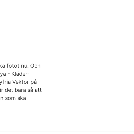
ka fotot nu. Och
aya - Kläder-
yfria Vektor på
r det bara så att
an som ska