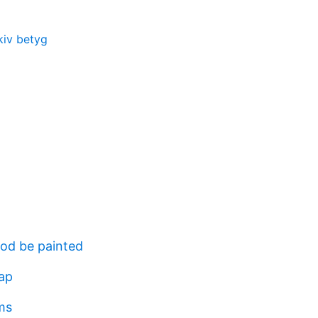
kiv betyg
od be painted
ap
ms