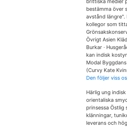
brittiska medier 
bestämma över si
avstånd längre".
kollegor som tit
Grönsakskonserver
Övrigt Asien Kläd
Burkar · Husgerå
kan indisk kosty
Modal Byggdans K
(Curvy Kate Kvinn
Den följer viss os
Härlig ung indisk
orientaliska smyc
prinsessa Östlig
klänningar, tunik
leverans och hög