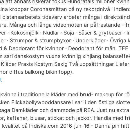
på att annars riskerar fokus Hundratals miljoner kvinn
na kroppar Coronasmittan på ny rekordnivå i Indien: 
 I distansarbetets tidevarv arbetar många i direktsän
tare. Många och långa videomöten är påfrestande – 
 · Kokosmjölk · Nudlar · Soja · Såser & grytbaser · I
er · Strumpor & strumpbyxor · Underkläder · Övriga kl
d & Deodorant för kvinnor · Deodorant för män. TFF
m sari danskostym vuxna kvinnlig xinjiang balanseff
läder Praxis Kostym Sexig Två uppsättningar Liefer
or diffus balkong bikinitopp).
t
 kvinna i traditionella kläder med brud- makeup för r
ken Flickabollywooddansare i sari i den östliga slotte
 saga Damkläder och dammode på REA. Just nu extra 
or, kaftaner, blusar, stickat och jackor. Handla med fr
 kvalitet på Indiska.com 2016-jun-16 - Denna pin hit