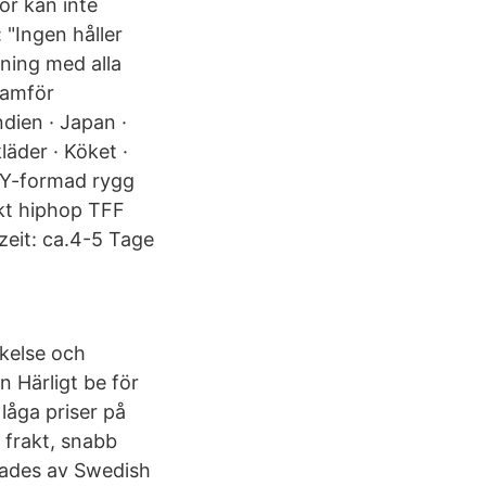
or kan inte
"Ingen håller
dning med alla
framför
ndien · Japan ·
äder · Köket ·
 Y-formad rygg
ekt hiphop TFF
zeit: ca.4-5 Tage
ökelse och
n Härligt be för
låga priser på
i frakt, snabb
tades av Swedish