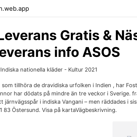
fh.web.app
everans Gratis & Nä
everans info ASOS
ndiska nationella kläder - Kultur 2021
som tillhöra de dravidiska urfolken i Indien , har Fos
innor har dödats på mindre än tre veckor i Sverige. f
tt järnvägsspår i indiska Vangani – men räddades i sis
1 83 Östersund. Visa på kartaVägbeskrivning.