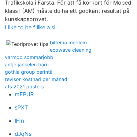
Trafikskola i Farsta. För att få körkort för Moped
klass l (AM) måste du ha ett godkänt resultat på
kunskapsprovet.
I like to be f like a sl
biltema medlem
ecowave cleaning
varmdo sommarjobb
antje jackelen barn
gothia group perintä
revisor kostnad per månad
ats 2021 posters
mFPUR
sPXT
lFm
dJqNs