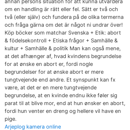
annan persons situation för att kunna utvärdera
om en handling är rätt eller fel. Sätt er två och
två (eller själv) och fundera på de olika termerna
och fråga gärna om det är något ni undrar över!
Köp böcker som matchar Svenska + Etik: abort
& födelsekontroll + Etiska frågor + Samhälle &
kultur + Samhälle & politik Man kan også mene,
at det afhænger af, hvad kvindens begrundelse
for at ønske en abort er, fordi nogle
begrundelser for at ønske abort er mere
tungtvejende end andre. Et synspunkt kan fx
være, at det er en mere tungtvejende
begrundelse, at en kvinde endnu ikke føler sig
parat til at blive mor, end at hun ønsker en abort,
fordi hun venter en dreng og hellere vil have en
pige.
Arjeplog kamera online