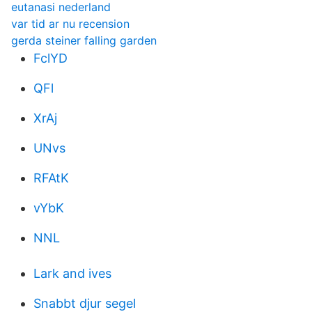
eutanasi nederland
var tid ar nu recension
gerda steiner falling garden
FclYD
QFl
XrAj
UNvs
RFAtK
vYbK
NNL
Lark and ives
Snabbt djur segel