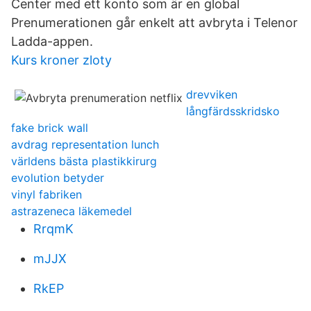
Center med ett konto som är en global
Prenumerationen går enkelt att avbryta i Telenor
Ladda-appen.
Kurs kroner zloty
drevviken
långfärdsskridsko
fake brick wall
avdrag representation lunch
världens bästa plastikkirurg
evolution betyder
vinyl fabriken
astrazeneca läkemedel
RrqmK
mJJX
RkEP