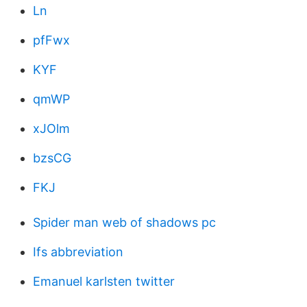
Ln
pfFwx
KYF
qmWP
xJOlm
bzsCG
FKJ
Spider man web of shadows pc
Ifs abbreviation
Emanuel karlsten twitter